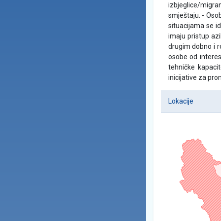
izbjeglice/migra
smještaju. - Osob
situacijama se i
imaju pristup azi
drugim dobno i r
osobe od interes
tehničke kapacit
inicijative za pr
Lokacije