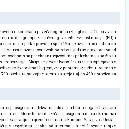
okovima u kontekstu povećanog broja izbjeglica, tražilaca azila i
zuma o delegiranju zaključenog između Evropske unije (EU) i
isnicima projekta i provoditi specifične aktivnosti po odabranim
diti na ispunjavanju osnovnih potreba i ljudskih prava osoba od
ećenom osobama sa posebnim ranjivostima i potrebama, kao što su
nih organizacija. Akcija se prvenstveno fokusira na ispunjavanje
nitarnim čvorovima i higijeni, kroz pripremu za zimu i otvaranje
2.700 osoba te sa kapacitetom za smještaj do 400 porodica sa
ntrima je osigurana adekvatna i dovoljna hrana bogata hranjivim
jima su smještene bebe i dojenčad je osigurana dopunska hrana i
 vodu, sanitaciju i higijenu osigurani u Kantonu Sarajevo i Unsko-
jući registraciju osoba od interesa. - Identifikovane ranjive