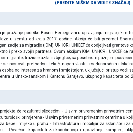
(PREĐITE MIŠEM DA VIDITE ZNAČAJ)
ta je pružanje podrške Bosni i Hercegovini u upravljanju migracijskim t
ulaze u zemlju od kraja 2017. godine. Akcija će biti predmet Spora
izacije za migracije (IOM). UNHCR i UNICEF će dodjeljivati grantove kor
ektno i preko svojih partnera. Ovom akcijom IOM, UNHCR i UNICEF će ra
ujući migrante, tražioce azila i izbjeglice, sa posebnom pažnjom posv
e se nastaviti prethodni i tekući napori vlasti i međunarodnih i lokal
 osoba od interesa za hranom i smještajem, uključujući pristup vodi, sa
a centra u Unsko-sanskom i Kantonu Sarajevo, ukupnog kapaciteta od 
 projekta će rezultirati sljedećim: - U svim privremenim prihvatnim ce
 kulturološki primjerena - U svim privremenim prihvatnim centrima u ko
a bebe i mlijeko u prahu. - Infrastruktura i mobilijar za sklonište i za
 - Povećani kapaciteti za koordinaciju i upravljanje kampom, uključu