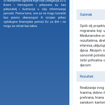
iz relevantnih ugovora koje vodi Delegacija EU u
Bosni i Hercegovini i prikazane su kao
pokazatelj i ilustracija u cilju informisanja
javnosti. Prema tome, one se ne mogu tumačiti
Sažetak
kao pravno obavezujući ili iscrpan prikaz
cjelokupne finansijske pomoći EU za BiH i ne
Opšti cilj projek
mogu se citirati kao takve.
migranata koji 
Međunarodne organ
rezultatima, dir
interesa, uključ
djeca. Akcijom ć
osnovnih potreba
četiri prihvatn
djecom.
Rezultati
Realizacija ovog
tvarima, dobno i
prehrana, hrana z
sanskom kantonu.