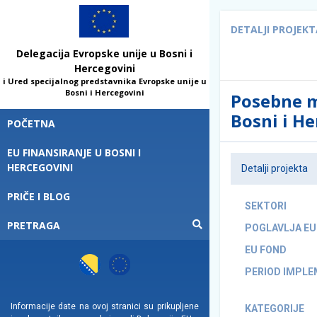
DETALJI PROJEK
Delegacija Evropske unije u Bosni i
Hercegovini
i Ured specijalnog predstavnika Evropske unije u
Bosni i Hercegovini
Posebne m
Bosni i He
POČETNA
EU FINANSIRANJE U BOSNI I
HERCEGOVINI
Detalji projekta
PRIČE I BLOG
SEKTORI
PRETRAGA
POGLAVLJA EU
EU FOND
PERIOD IMPLE
Informacije date na ovoj stranici su prikupljene
KATEGORIJE