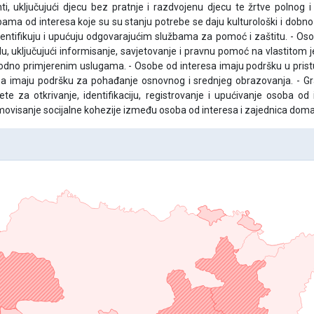
nti, uključujući djecu bez pratnje i razdvojenu djecu te žrtve polno
ama od interesa koje su su stanju potrebe se daju kulturološki i dobno 
dentifikuju i upućuju odgovarajućim službama za pomoć i zaštitu. - Osob
lu, uključujući informisanje, savjetovanje i pravnu pomoć na vlastitom j
odno primjerenim uslugama. - Osobe od interesa imaju podršku u pristup
a imaju podršku za pohađanje osnovnog i srednjeg obrazovanja. - Gran
ete za otkrivanje, identifikaciju, registrovanje i upućivanje osoba o
omovisanje socijalne kohezije između osoba od interesa i zajednica doma