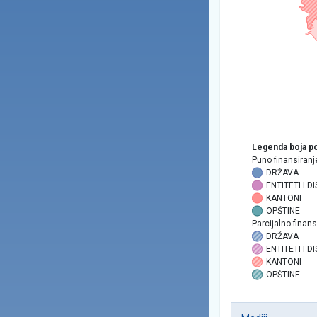
Legenda boja po
Puno finansiranj
DRŽAVA
ENTITETI I 
KANTONI
OPŠTINE
Parcijalno finans
DRŽAVA
ENTITETI I 
KANTONI
OPŠTINE