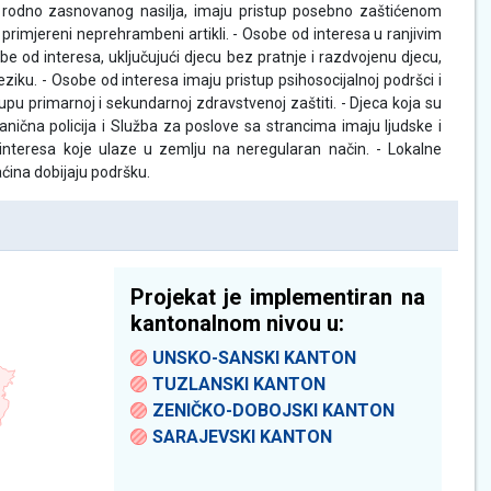
g i rodno zasnovanog nasilja, imaju pristup posebno zaštićenom
primjereni neprehrambeni artikli. - Osobe od interesa u ranjivim
e od interesa, uključujući djecu bez pratnje i razdvojenu djecu,
eziku. - Osobe od interesa imaju pristup psihosocijalnoj podršci i
u primarnoj i sekundarnoj zdravstvenoj zaštiti. - Djeca koja su
ična policija i Služba za poslove sa strancima imaju ljudske i
d interesa koje ulaze u zemlju na neregularan način. - Lokalne
ćina dobijaju podršku.
Projekat je implementiran na
kantonalnom nivou u:
UNSKO-SANSKI KANTON
TUZLANSKI KANTON
ZENIČKO-DOBOJSKI KANTON
SARAJEVSKI KANTON