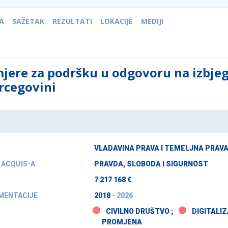
TA
SAŽETAK
REZULTATI
LOKACIJE
MEDIJI
jere za podršku u odgovoru na izbjegl
rcegovini
VLADAVINA PRAVA I TEMELJNA PRAV
 ACQUIS-A
PRAVDA, SLOBODA I SIGURNOST
7 217 168 €
MENTACIJE
2018
- 2026
CIVILNO DRUŠTVO ;
DIGITALIZ
PROMJENA