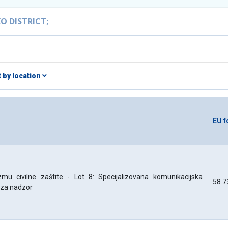
O DISTRICT;
t by location
EU f
u civilne zaštite - Lot 8: Specijalizovana komunikacijska
58 7
 za nadzor