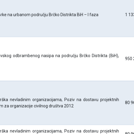
Brke na urbanom području Brčko Distrikta BiH – I faza
1 13
avskog odbrambenog nasipa na području Brčko Distrikta (BiH),
950 
ška nevladinim organizacijama, Poziv na dostavu projektnih
80 9
am za organizacije civilnog društva 2012
ška nevladinim organizacijama, Poziv na dostavu projektnih