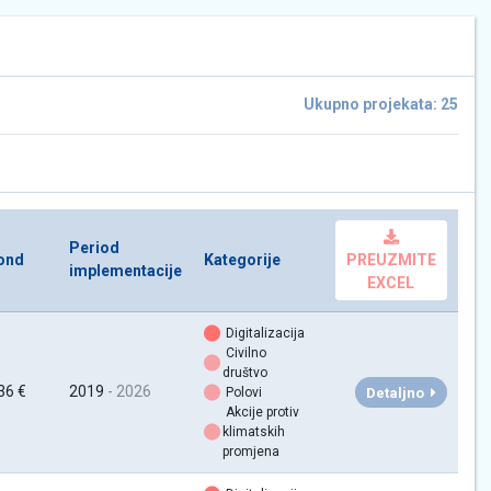
Ukupno projekata: 25
Period
ond
Kategorije
PREUZMITE
implementacije
EXCEL
Digitalizacija
Civilno
društvo
36 €
2019
- 2026
Detaljno
Polovi
Akcije protiv
klimatskih
promjena