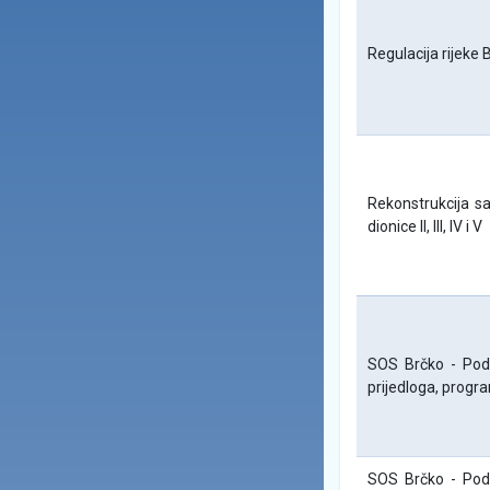
Regulacija rijeke 
Rekonstrukcija s
dionice II, III, IV i V
SOS Brčko - Podr
prijedloga, progr
SOS Brčko - Podr