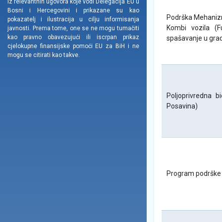
iz relevantnih ugovora koje vodi Delegacija EU u
Bosni i Hercegovini i prikazane su kao
Podrška Mehanizmu 
pokazatelj i ilustracija u cilju informisanja
Kombi vozila (
javnosti. Prema tome, one se ne mogu tumačiti
kao pravno obavezujući ili iscrpan prikaz
spašavanje u grad
cjelokupne finansijske pomoći EU za BiH i ne
mogu se citirati kao takve.
Poljoprivredna 
Posavina)
Program podrške 