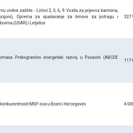
civilne zaštite - Lotovi 2, 5, 6, 9: Vozila za prijevoz kamiona,
Furgoni), Oprema za spašavanje za timove za potragu i
327 
ovima (USAR) i Letjelice
biomasa Prekogranični energetski razvoj u Posavini (ABCDE
117 
konkurentnosti MSP-ova u Bosni i Hercegovini
4 00