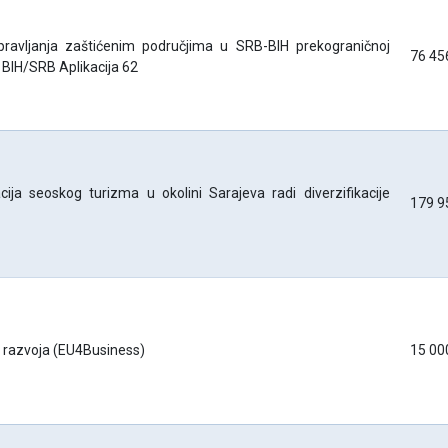
pravljanja zaštićenim područjima u SRB-BIH prekograničnoj
76 45
 BIH/SRB Aplikacija 62
cija seoskog turizma u okolini Sarajeva radi diverzifikacije
179 9
e razvoja (EU4Business)
15 00