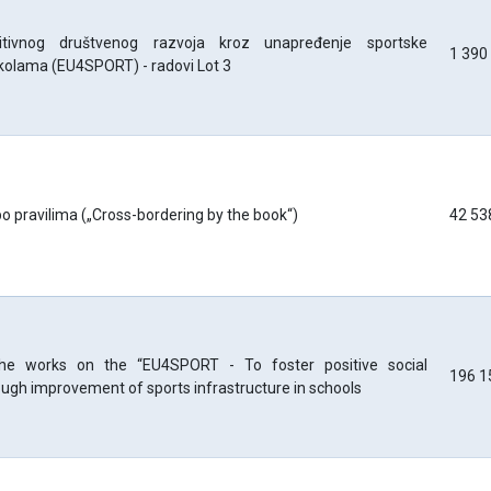
zitivnog društvenog razvoja kroz unapređenje sportske
1 390
školama (EU4SPORT) - radovi Lot 3
o pravilima („Cross-bordering by the book“)
42 53
the works on the “EU4SPORT - To foster positive social
196 1
gh improvement of sports infrastructure in schools