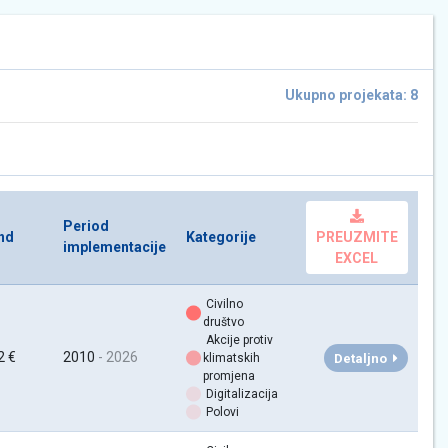
Ukupno projekata: 8
Period
nd
Kategorije
PREUZMITE
implementacije
EXCEL
Civilno
društvo
Akcije protiv
2 €
2010
- 2026
Detaljno
klimatskih
promjena
Digitalizacija
Polovi