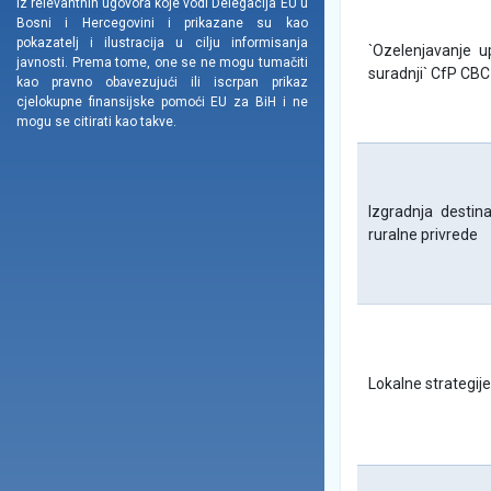
iz relevantnih ugovora koje vodi Delegacija EU u
Bosni i Hercegovini i prikazane su kao
pokazatelj i ilustracija u cilju informisanja
`Ozelenjavanje u
javnosti. Prema tome, one se ne mogu tumačiti
suradnji` CfP CBC
kao pravno obavezujući ili iscrpan prikaz
cjelokupne finansijske pomoći EU za BiH i ne
mogu se citirati kao takve.
Izgradnja destina
ruralne privrede
Lokalne strategij