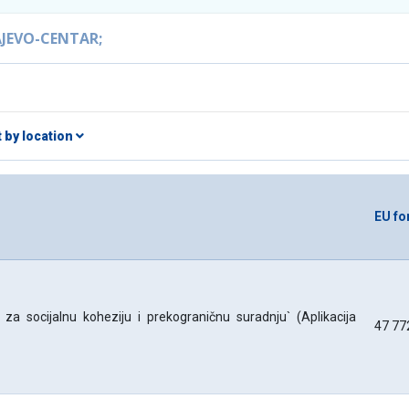
AJEVO-CENTAR;
t by location
EU fo
 za socijalnu koheziju i prekograničnu suradnju` (Aplikacija
47 77